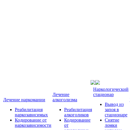
Наркологический
Лечение
стационар
Лечение наркомании
алкоголизма
Вывод из
Реабилитация
Реабилитация
запоя в
наркозависимых
алкоголиков
стационаре
Кодирование от
Кодирование
Снятие
наркозависимости
от
ломки