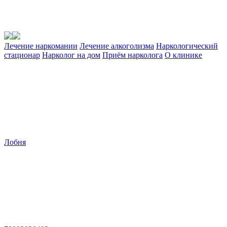
Лечение наркомании
Лечение алкоголизма
Наркологический
стационар
Нарколог на дом
Приём нарколога
О клинике
Лобня