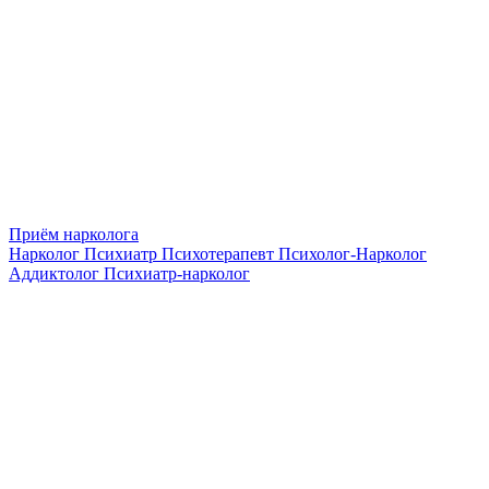
Приём нарколога
Нарколог
Психиатр
Психотерапевт
Психолог-Нарколог
Аддиктолог
Психиатр-нарколог