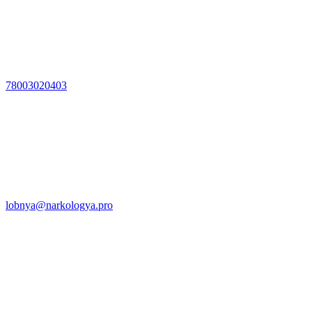
78003020403
lobnya@narkologya.pro