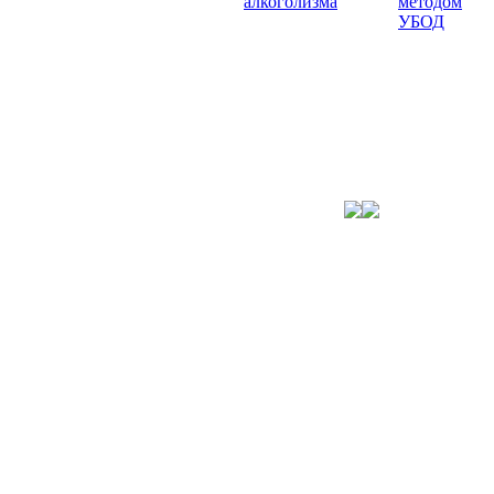
алкоголизма
методом
УБОД