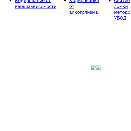
Кодирование от
Кодирование
Снятие
наркозависимости
от
ломки
алкоголизма
методо
УБОД