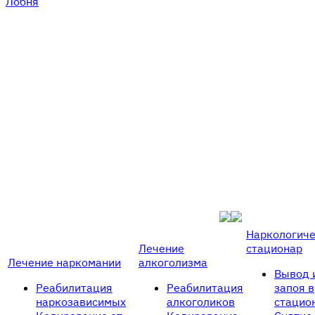
Лобня
Наркологич
Лечение
стационар
Лечение наркомании
алкоголизма
Вывод 
Реабилитация
Реабилитация
запоя в
наркозависимых
алкоголиков
стацио