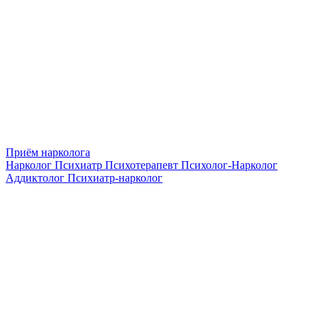
Приём нарколога
Нарколог
Психиатр
Психотерапевт
Психолог-Нарколог
Аддиктолог
Психиатр-нарколог