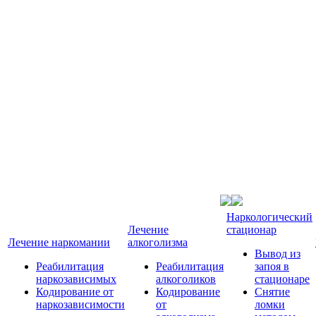
Наркологический
Лечение
стационар
Лечение наркомании
алкоголизма
Вывод из
Реабилитация
Реабилитация
запоя в
наркозависимых
алкоголиков
стационаре
Кодирование от
Кодирование
Снятие
наркозависимости
от
ломки