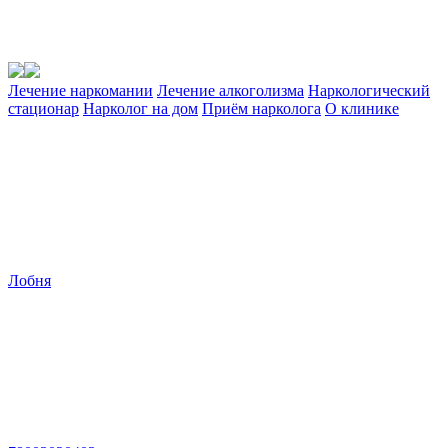
Лечение наркомании
Лечение алкоголизма
Наркологический
стационар
Нарколог на дом
Приём нарколога
О клинике
Лобня