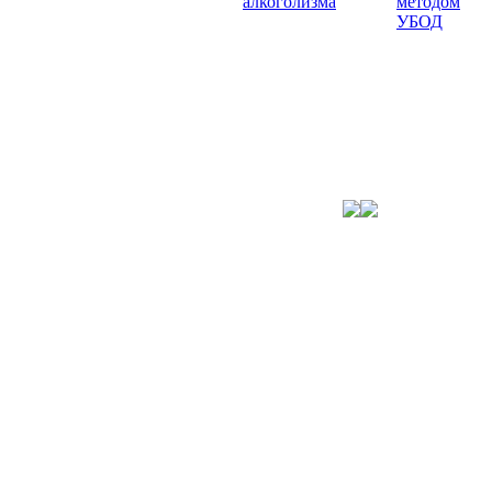
алкоголизма
методом
УБОД